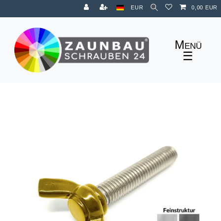
Zum Blog
EUR
0,00 EUR
☰