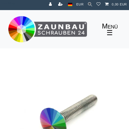
Zum Blog
EUR
0,00 EUR
☰