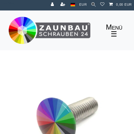
Zum Blog
EUR
0,00 EUR
☰