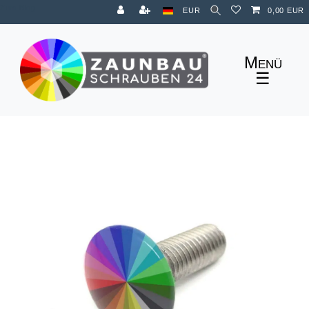
Zum Blog
EUR
0,00 EUR
☰