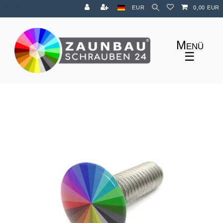
Zum Blog
EUR
0,00 EUR
☰