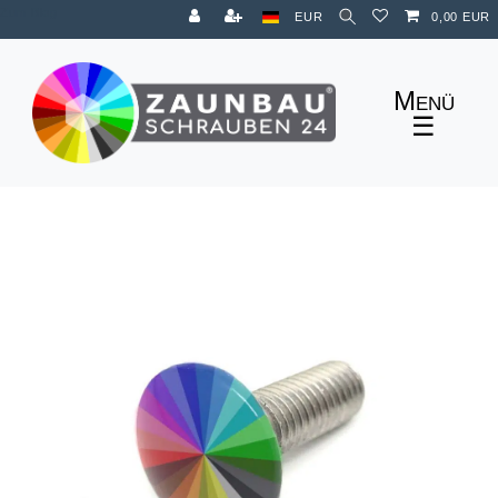
Zum Blog
EUR
0,00 EUR
☰