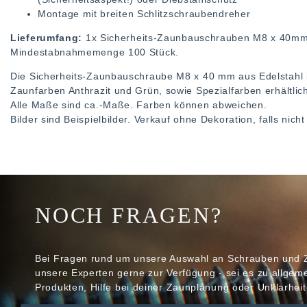
Montage mit breiten Schlitzschraubendreher
Lieferumfang:
1x Sicherheits-Zaunbauschrauben M8 x 40mm 
Mindestabnahmemenge 100 Stück.
Die Sicherheits-Zaunbauschraube M8 x 40 mm aus Edelstahl i
Zaunfarben Anthrazit und Grün, sowie Spezialfarben erhältlic
Alle Maße sind ca.-Maße. Farben können abweichen.
Bilder sind Beispielbilder. Verkauf ohne Dekoration, falls nic
NOCH FRAGEN?
Bei Fragen rund um unsere Auswahl an Schrauben und 
unsere Experten gerne zur Verfügung - sei es zu allge
Produkten, Hilfe bei deiner Zaunplanung oder Unklarheit