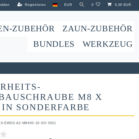
elden
Registrieren
EUR
0
0,00 EUR
EN-ZUBEHÖR
ZAUN-ZUBEHÖR
BUNDLES
WERKZEUG
RHEITS-
BAUSCHRAUBE M8 X
 IN SONDERFARBE
ZS-EWSS-A2-M840S-10-SO-3031