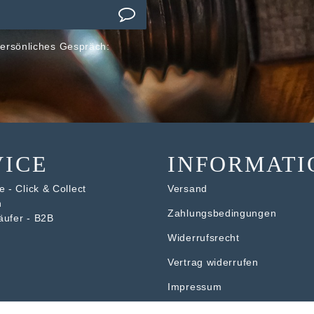
ersönliches Gespräch:
VICE
INFORMATI
 - Click & Collect
Versand
n
Zahlungsbedingungen
äufer - B2B
Widerrufsrecht
V
ertrag widerrufen
Impressum
Datenschutzerklärung