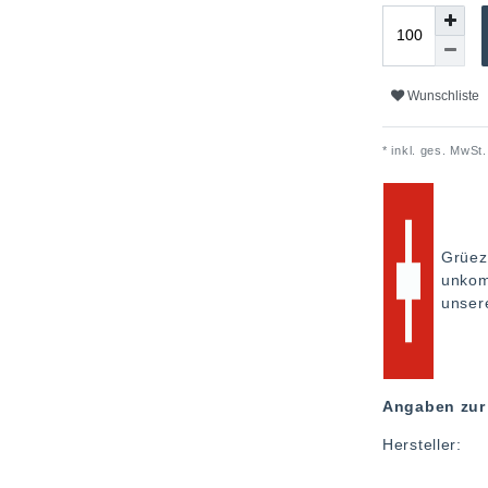
Wunschliste
* inkl. ges. MwSt.
Grüez
unkom
unse
Angaben zur 
Hersteller: