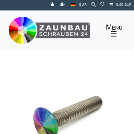
Zum Blog
EUR
0,00 EUR
☰