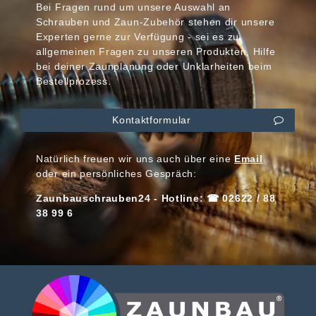
Bei Fragen rund um unsere Auswahl an
Schrauben und Zaun-Zubehör stehen dir unsere
Experten gerne zur Verfügung - sei es zu
allgemeinen Fragen zu unseren Produkten, Hilfe
bei deiner Zaunplanung oder Unklarheiten beim
Bestellprozess.
Kontaktformular
Natürlich freuen wir uns auch über eine
Email
oder ein persönliches Gespräch:
Zaunbauschrauben24 - Hotline: ☎ 02622 / 88
38 99 6