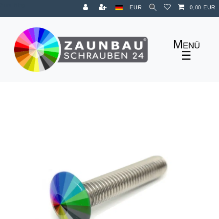
Zum Blog
EUR
0,00 EUR
☰