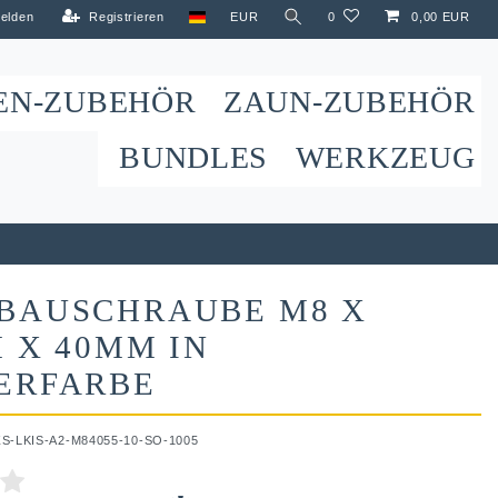
elden
Registrieren
EUR
0
0,00 EUR
EN-ZUBEHÖR
ZAUN-ZUBEHÖR
BUNDLES
WERKZEUG
BAUSCHRAUBE M8 X
 X 40MM IN
ERFARBE
ZS-LKIS-A2-M84055-10-SO-1005