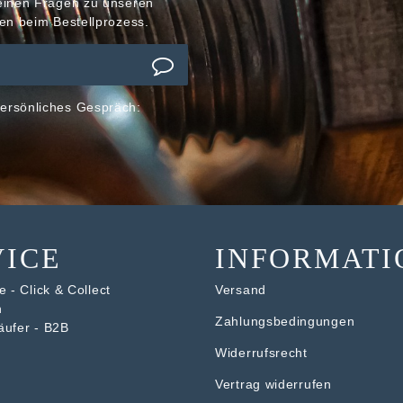
meinen Fragen zu unseren
en beim Bestellprozess.
ersönliches Gespräch:
VICE
INFORMATI
 - Click & Collect
Versand
n
Zahlungsbedingungen
äufer - B2B
Widerrufsrecht
V
ertrag widerrufen