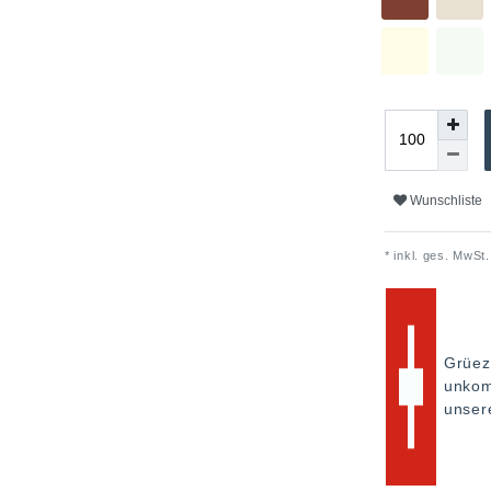
Wunschliste
* inkl. ges. MwSt.
Grüez
unkom
unse