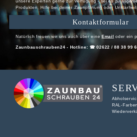
unsere Experten gerne zur Verfügung - sei es zu allge
Produkten, Hilfe bei deiner Zaunplanung oder Unklarheit
Kontaktformular
Natürlich freuen wir uns auch über eine
Email
oder ein p
Zaunbauschrauben24 - Hotline: ☎ 02622 / 88 38 99 6
SER
Abholservice
RAL-Farbe
Wiederverk