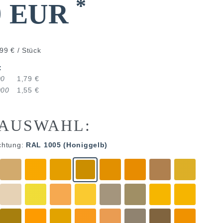
*
9 EUR
99 € / Stück
:
00
1,79 €
000
1,55 €
AUSWAHL:
chtung:
RAL 1005 (Honiggelb)