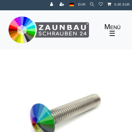
Zum Blog
EUR
0,00 EUR
☰