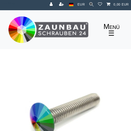
Zum Blog
EUR
0,00 EUR
☰