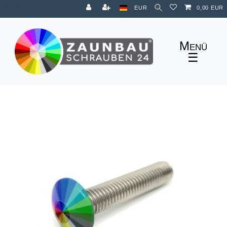
Zum Blog
EUR
0,00 EUR
☰