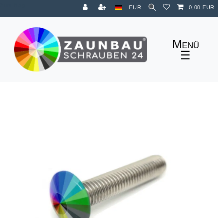
Zum Blog
EUR
0,00 EUR
☰